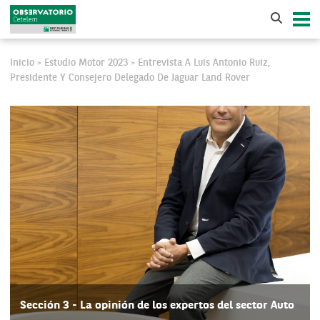
Inicio
Estudio Motor 2023
Entrevista A Luis Antonio Ruiz,
>
>
Presidente Y Consejero Delegado De Jaguar Land Rover
Sección 3 - La opinión de los expertos del sector Auto