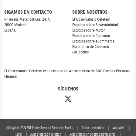
SIGAMOS EN CONTACTO
SOBRE NOSOTROS
P.º de los Melancólicos, 14, A
El Observatorio Cetelem
28005 Madrid
Estudios sobre Sostenibilidad
España
Estudios sobre Motor
Estudios sobre Consumo
Estudios sobre eCommerce
Barómetro de Consumo
Los Zooms
El Observatorio Cetelem es la entidad de #prospectiva de BNP Paribas Personal
Finance
SÍGUENOS
@Copyright 2024 BNP Paribas Personal Finance en España
Política de cookies
Mapa Web
Legal
Aviso protección de datos
Aviso protección de datos proveedores