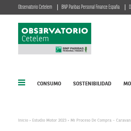
Observatorio Cetelem
BNP Paribas Personal Finance España
D
CONSUMO
SOSTENIBILIDAD
MO
Inicio
Estudio Motor 2023
Mi Proceso De Compra – Caravan
>
>