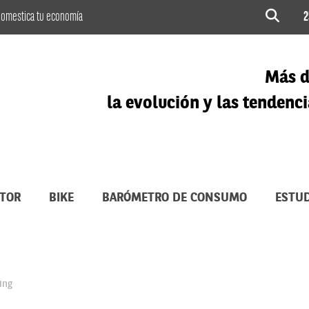
omestica tu economía
2
Más d
la evolución y las tenden
TOR
BIKE
BARÓMETRO DE CONSUMO
ESTUD
ing