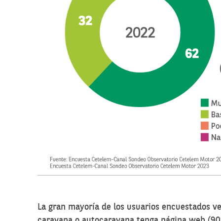
La gran mayoría de los usuarios encuestados v
caravana o autocaravana tenga página web (90%)