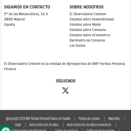
SIGAMOS EN CONTACTO
SOBRE NOSOTROS
P.º de los Melancólicos, 14, A
El Observatorio Cetelem
28005 Madrid
Estudios sobre Sostenibilidad
España
Estudios sobre Motor
Estudios sobre Consumo
Estudios sobre eCommerce
Barómetro de Consumo
Los Zooms
El Observatorio Cetelem es la entidad de #prospectiva de BNP Paribas Personal
Finance
SÍGUENOS
@Copyright 2024 BNP Paribas Personal Finance en España
Política de cookies
Mapa Web
Abrir barra de herramientas
Legal
Aviso protección de datos
Aviso protección de datos proveedores