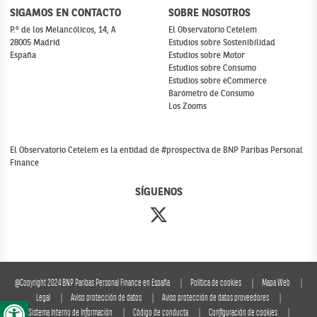
SIGAMOS EN CONTACTO
SOBRE NOSOTROS
P.º de los Melancólicos, 14, A
El Observatorio Cetelem
28005 Madrid
Estudios sobre Sostenibilidad
España
Estudios sobre Motor
Estudios sobre Consumo
Estudios sobre eCommerce
Barómetro de Consumo
Los Zooms
El Observatorio Cetelem es la entidad de #prospectiva de BNP Paribas Personal
Finance
SÍGUENOS
@Copyright 2024 BNP Paribas Personal Finance en España
Política de cookies
Mapa Web
Abrir barra de herramientas
Legal
Aviso protección de datos
Aviso protección de datos proveedores
Sistema Interno de Información
Código de conducta
Configuración de cookies